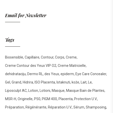
Email for Newsletter
Tags
Biosensible
Capillaire
Contour
Corps
Creme
Creme Contour des Yeux VIP O2
Creme Matricielle
dehidrataciju
Dermo RL
des Yeux
epiderm
Eye Care Concealer
Gel
Grand
Hidrira
ISO Placenta
Istaknuti
kože
Lait
Le
Liposculpt AC
Lotion
Lotioni
Masque
Masque Bain de Plantes
MSR-H
Originelle
P50
PIGM 400
Placenta
Protection U.V.
Préparation
Régénérante
Réparation U.V.
Sérum
Shampooing