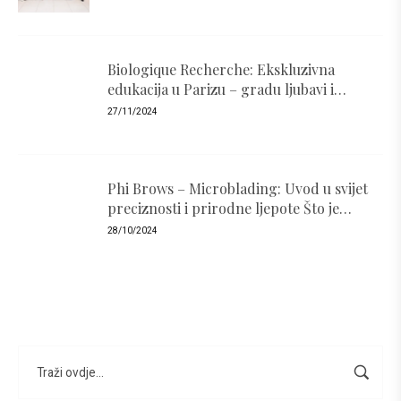
Biologique Recherche: Ekskluzivna
edukacija u Parizu – gradu ljubavi i
luksuza
27/11/2024
Phi Brows – Microblading: Uvod u svijet
preciznosti i prirodne ljepote Što je
PhiBrows i zašto je popularan ?
28/10/2024