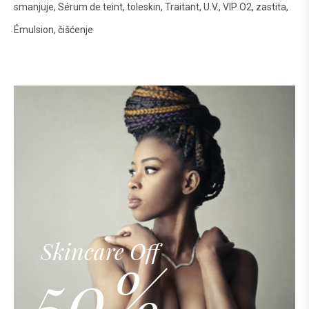
smanjuje
Sérum de teint
toleskin
Traitant
U.V.
VIP O2
zastita
Émulsion
čišćenje
Skincare Off
50%