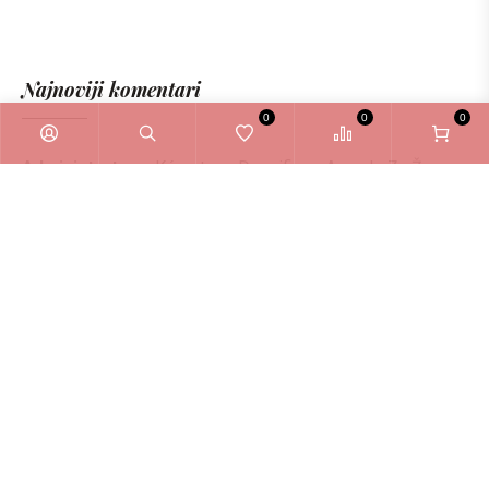
Najnoviji komentari
0
0
0
Administrator
o
Kérastase Densifique Ampule Za Žene
6ml
Zašto odabrati La Bellezza webshop?