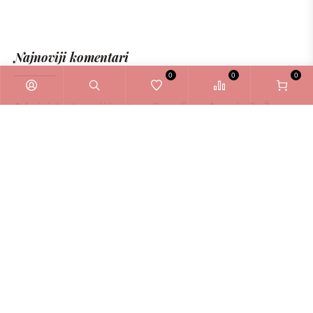
Najnoviji komentari
0
0
0
Administrator
o
Kérastase Densifique Ampule Za Žene
6ml
Zašto odabrati La Bellezza webshop?