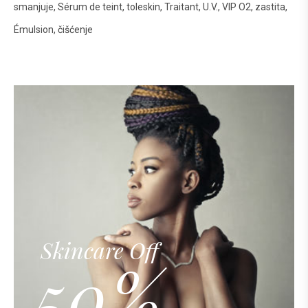
smanjuje
Sérum de teint
toleskin
Traitant
U.V.
VIP O2
zastita
Émulsion
čišćenje
Skincare Off
50%