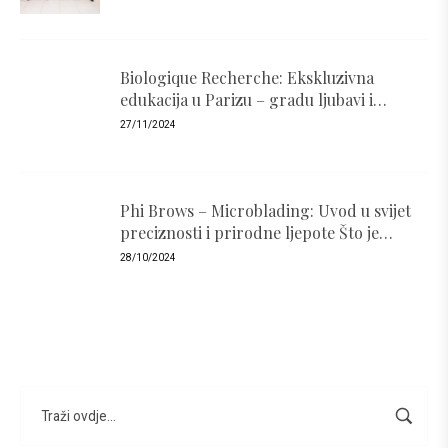
Biologique Recherche: Ekskluzivna
edukacija u Parizu – gradu ljubavi i
luksuza
27/11/2024
Phi Brows – Microblading: Uvod u svijet
preciznosti i prirodne ljepote Što je
PhiBrows i zašto je popularan ?
28/10/2024