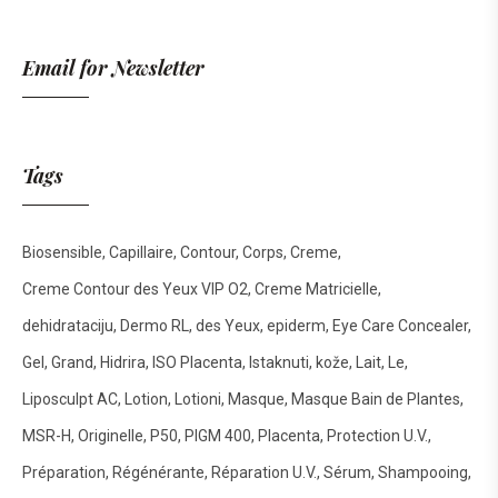
Email for Newsletter
Tags
Biosensible
Capillaire
Contour
Corps
Creme
Creme Contour des Yeux VIP O2
Creme Matricielle
dehidrataciju
Dermo RL
des Yeux
epiderm
Eye Care Concealer
Gel
Grand
Hidrira
ISO Placenta
Istaknuti
kože
Lait
Le
Liposculpt AC
Lotion
Lotioni
Masque
Masque Bain de Plantes
MSR-H
Originelle
P50
PIGM 400
Placenta
Protection U.V.
Préparation
Régénérante
Réparation U.V.
Sérum
Shampooing