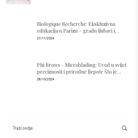
Biologique Recherche: Ekskluzivna
edukacija u Parizu – gradu ljubavi i
luksuza
27/11/2024
Phi Brows – Microblading: Uvod u svijet
preciznosti i prirodne ljepote Što je
PhiBrows i zašto je popularan ?
28/10/2024