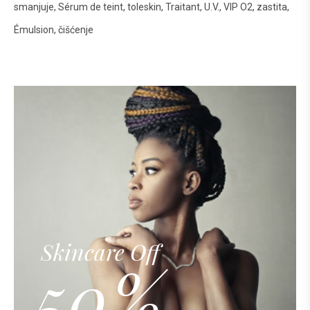
smanjuje
Sérum de teint
toleskin
Traitant
U.V.
VIP O2
zastita
Émulsion
čišćenje
Skincare Off
50%