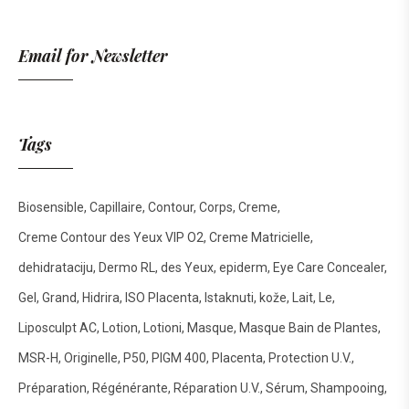
Email for Newsletter
Tags
Biosensible
Capillaire
Contour
Corps
Creme
Creme Contour des Yeux VIP O2
Creme Matricielle
dehidrataciju
Dermo RL
des Yeux
epiderm
Eye Care Concealer
Gel
Grand
Hidrira
ISO Placenta
Istaknuti
kože
Lait
Le
Liposculpt AC
Lotion
Lotioni
Masque
Masque Bain de Plantes
MSR-H
Originelle
P50
PIGM 400
Placenta
Protection U.V.
Préparation
Régénérante
Réparation U.V.
Sérum
Shampooing