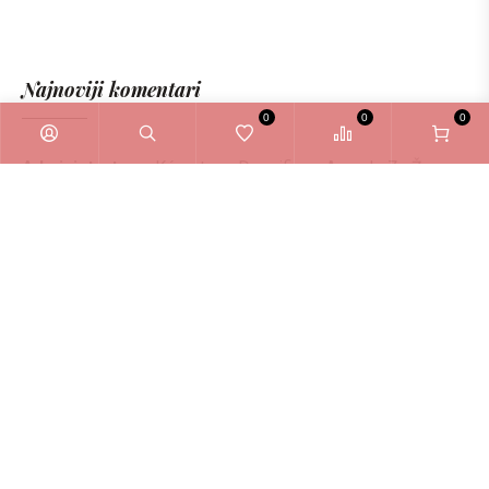
Najnoviji komentari
0
0
0
Administrator
o
Kérastase Densifique Ampule Za Žene
6ml
Zašto odabrati La Bellezza webshop?