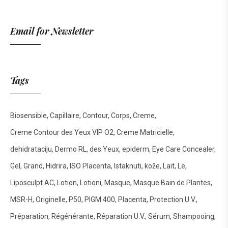
Email for Newsletter
Tags
Biosensible
Capillaire
Contour
Corps
Creme
Creme Contour des Yeux VIP O2
Creme Matricielle
dehidrataciju
Dermo RL
des Yeux
epiderm
Eye Care Concealer
Gel
Grand
Hidrira
ISO Placenta
Istaknuti
kože
Lait
Le
Liposculpt AC
Lotion
Lotioni
Masque
Masque Bain de Plantes
MSR-H
Originelle
P50
PIGM 400
Placenta
Protection U.V.
Préparation
Régénérante
Réparation U.V.
Sérum
Shampooing