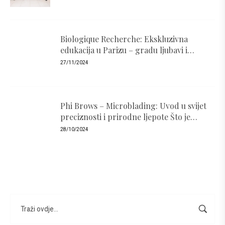
Biologique Recherche: Ekskluzivna
edukacija u Parizu – gradu ljubavi i
luksuza
27/11/2024
Phi Brows – Microblading: Uvod u svijet
preciznosti i prirodne ljepote Što je
PhiBrows i zašto je popularan ?
28/10/2024