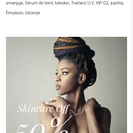
smanjuje
Sérum de teint
toleskin
Traitant
U.V.
VIP O2
zastita
Émulsion
čišćenje
Skincare Off
50%