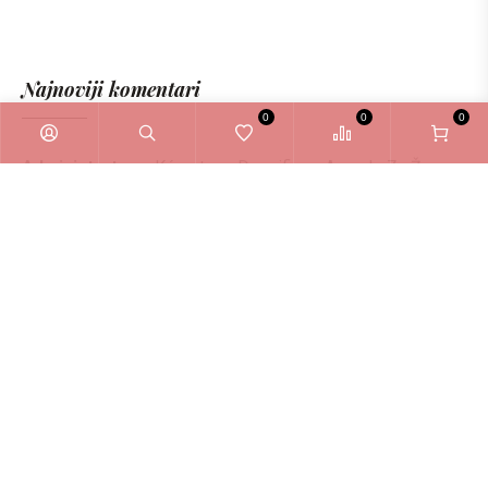
Najnoviji komentari
0
0
0
Administrator
o
Kérastase Densifique Ampule Za Žene
6ml
Zašto odabrati La Bellezza webshop?