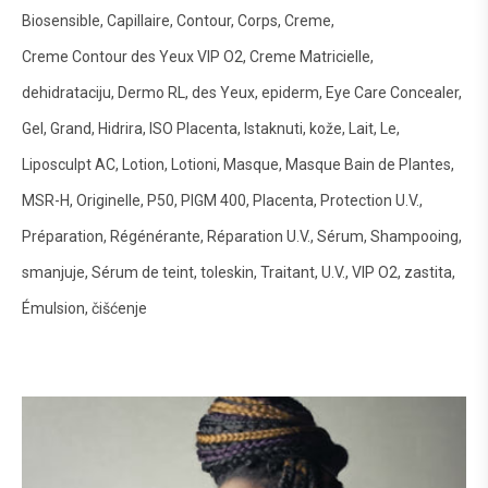
Biosensible
Capillaire
Contour
Corps
Creme
Creme Contour des Yeux VIP O2
Creme Matricielle
dehidrataciju
Dermo RL
des Yeux
epiderm
Eye Care Concealer
Gel
Grand
Hidrira
ISO Placenta
Istaknuti
kože
Lait
Le
Liposculpt AC
Lotion
Lotioni
Masque
Masque Bain de Plantes
MSR-H
Originelle
P50
PIGM 400
Placenta
Protection U.V.
Préparation
Régénérante
Réparation U.V.
Sérum
Shampooing
smanjuje
Sérum de teint
toleskin
Traitant
U.V.
VIP O2
zastita
Émulsion
čišćenje