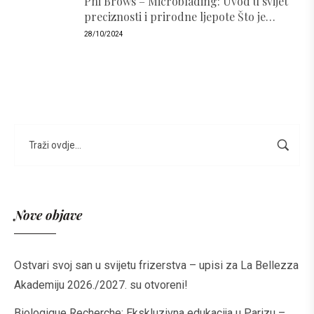
Phi Brows – Microblading: Uvod u svijet
preciznosti i prirodne ljepote Što je
PhiBrows i zašto je popularan ?
28/10/2024
Nove objave
Ostvari svoj san u svijetu frizerstva – upisi za La Bellezza
Akademiju 2026./2027. su otvoreni!
Biologique Recherche: Ekskluzivna edukacija u Parizu –