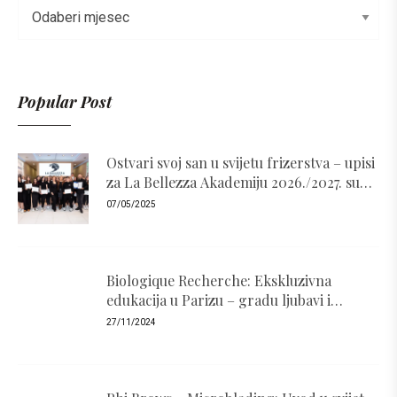
Popular Post
Ostvari svoj san u svijetu frizerstva – upisi
za La Bellezza Akademiju 2026./2027. su
otvoreni!
07/05/2025
Biologique Recherche: Ekskluzivna
edukacija u Parizu – gradu ljubavi i
luksuza
27/11/2024