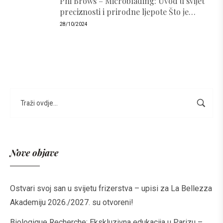
Phi Brows – Microblading: Uvod u svijet
preciznosti i prirodne ljepote Što je
PhiBrows i zašto je popularan ?
28/10/2024
Nove objave
Ostvari svoj san u svijetu frizerstva – upisi za La Bellezza
Akademiju 2026./2027. su otvoreni!
Biologique Recherche: Ekskluzivna edukacija u Parizu –