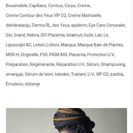
Biosensible
Capillaire
Contour
Corps
Creme
Creme Contour des Yeux VIP O2
Creme Matricielle
dehidrataciju
Dermo RL
des Yeux
epiderm
Eye Care Concealer
Gel
Grand
Hidrira
ISO Placenta
Istaknuti
kože
Lait
Le
Liposculpt AC
Lotion
Lotioni
Masque
Masque Bain de Plantes
MSR-H
Originelle
P50
PIGM 400
Placenta
Protection U.V.
Préparation
Régénérante
Réparation U.V.
Sérum
Shampooing
smanjuje
Sérum de teint
toleskin
Traitant
U.V.
VIP O2
zastita
Émulsion
čišćenje