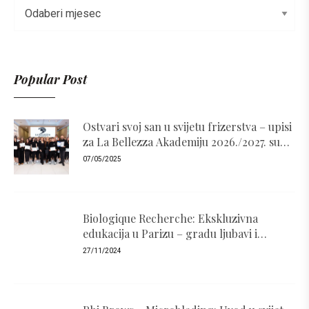
Popular Post
Ostvari svoj san u svijetu frizerstva – upisi
za La Bellezza Akademiju 2026./2027. su
otvoreni!
07/05/2025
Biologique Recherche: Ekskluzivna
edukacija u Parizu – gradu ljubavi i
luksuza
27/11/2024