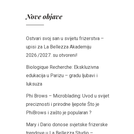
Nove objave
Ostvari svoj san u svijetu frizerstva –
upisi za La Bellezza Akademiju
2026./2027. su otvoreni!
Biologique Recherche: Ekskluzivna
edukacija u Parizu – gradu ljubavi i
luksuza
Phi Brows – Microblading: Uvod u svijet
preciznosti i prirodne ljepote Što je
PhiBrows i zašto je popularan ?
Mary i Dario donose svjetske frizerske
trendove u La Bellezza Studio –