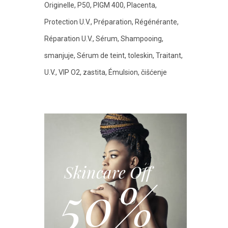
Originelle
P50
PIGM 400
Placenta
Protection U.V.
Préparation
Régénérante
Réparation U.V.
Sérum
Shampooing
smanjuje
Sérum de teint
toleskin
Traitant
U.V.
VIP O2
zastita
Émulsion
čišćenje
Skincare Off
50%