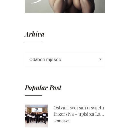
Arhiva
Popular Post
Ostvari svoj san u svijetu
frizerstva – upisi za La
Bellezza Akademiju
07/05/2025
2026./2027. su otvoreni!