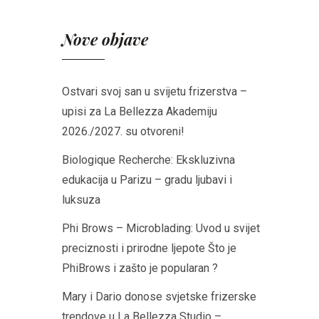
Nove objave
Ostvari svoj san u svijetu frizerstva –
upisi za La Bellezza Akademiju
2026./2027. su otvoreni!
Biologique Recherche: Ekskluzivna
edukacija u Parizu – gradu ljubavi i
luksuza
Phi Brows – Microblading: Uvod u svijet
preciznosti i prirodne ljepote Što je
PhiBrows i zašto je popularan ?
Mary i Dario donose svjetske frizerske
trendove u La Bellezza Studio –