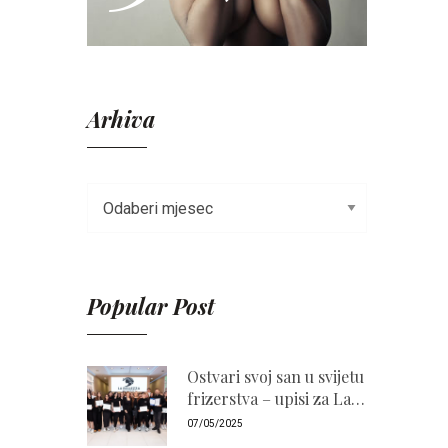
Arhiva
Popular Post
Ostvari svoj san u svijetu
frizerstva – upisi za La
Bellezza Akademiju
07/05/2025
2026./2027. su otvoreni!