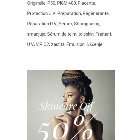
Originelle
P50
PIGM 400
Placenta
Protection U.V.
Préparation
Régénérante
Réparation U.V.
Sérum
Shampooing
smanjuje
Sérum de teint
toleskin
Traitant
U.V.
VIP O2
zastita
Émulsion
čišćenje
Skincare Off
50%