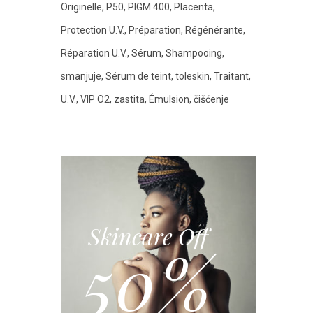
Originelle
P50
PIGM 400
Placenta
Protection U.V.
Préparation
Régénérante
Réparation U.V.
Sérum
Shampooing
smanjuje
Sérum de teint
toleskin
Traitant
U.V.
VIP O2
zastita
Émulsion
čišćenje
Skincare Off
50%