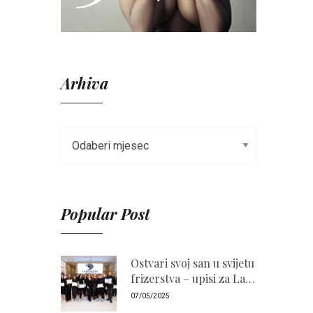
Arhiva
Popular Post
Ostvari svoj san u svijetu
frizerstva – upisi za La
Bellezza Akademiju
07/05/2025
2026./2027. su otvoreni!