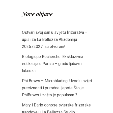
Nove objave
Ostvari svoj san u svijetu frizerstva –
upisi za La Bellezza Akademiju
2026./2027. su otvoreni!
Biologique Recherche: Ekskluzivna
edukacija u Parizu – gradu ljubavi i
luksuza
Phi Brows – Microblading: Uvod u svijet
preciznosti i prirodne ljepote Što je
PhiBrows i zašto je popularan ?
Mary i Dario donose svjetske frizerske
trendove u La Bellezza Studio –