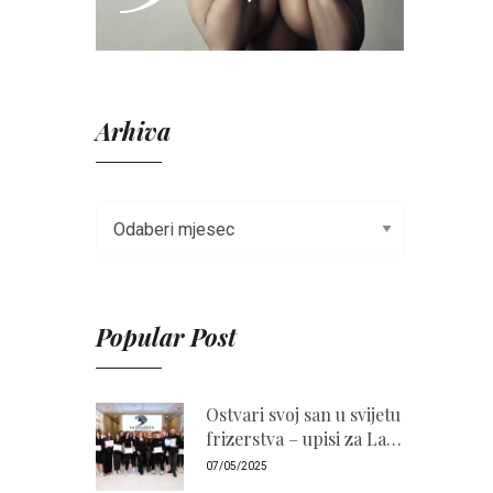
Arhiva
Popular Post
Ostvari svoj san u svijetu
frizerstva – upisi za La
Bellezza Akademiju
07/05/2025
2026./2027. su otvoreni!