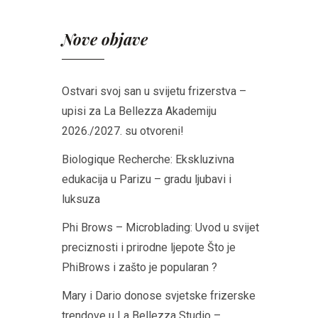
Nove objave
Ostvari svoj san u svijetu frizerstva –
upisi za La Bellezza Akademiju
2026./2027. su otvoreni!
Biologique Recherche: Ekskluzivna
edukacija u Parizu – gradu ljubavi i
luksuza
Phi Brows – Microblading: Uvod u svijet
preciznosti i prirodne ljepote Što je
PhiBrows i zašto je popularan ?
Mary i Dario donose svjetske frizerske
trendove u La Bellezza Studio –