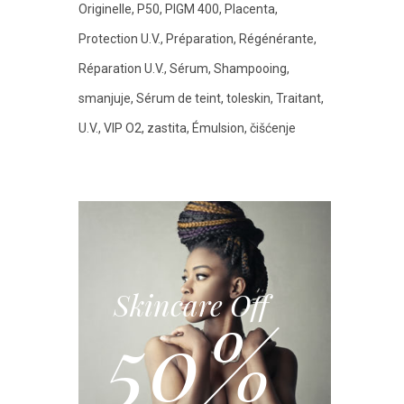
Originelle
P50
PIGM 400
Placenta
Protection U.V.
Préparation
Régénérante
Réparation U.V.
Sérum
Shampooing
smanjuje
Sérum de teint
toleskin
Traitant
U.V.
VIP O2
zastita
Émulsion
čišćenje
Skincare Off
50%