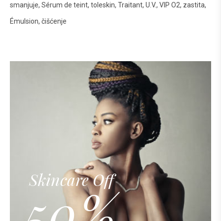
smanjuje
Sérum de teint
toleskin
Traitant
U.V.
VIP O2
zastita
Émulsion
čišćenje
Skincare Off
50%