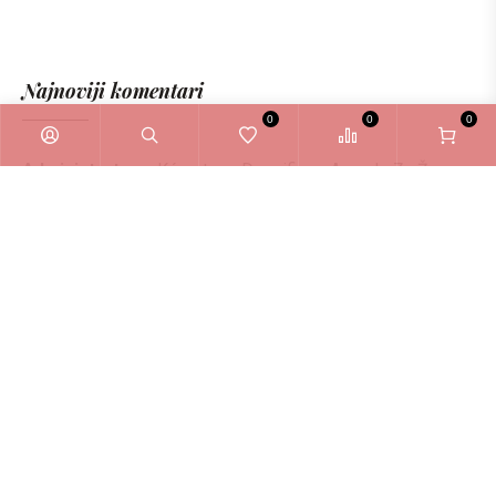
Najnoviji komentari
0
0
0
Administrator
o
Kérastase Densifique Ampule Za Žene
6ml
Zašto odabrati La Bellezza webshop?