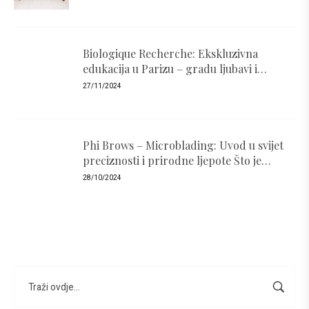
Biologique Recherche: Ekskluzivna
edukacija u Parizu – gradu ljubavi i
luksuza
27/11/2024
Phi Brows – Microblading: Uvod u svijet
preciznosti i prirodne ljepote Što je
PhiBrows i zašto je popularan ?
28/10/2024